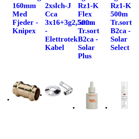
160mm
2xslch-J
Rz1-K
Rz1-K
Med
Cca
Flex
500m
Fjeder -
3x16+3g2,5mm
500m
Tr.sort
Knipex
-
Tr.sort
B2ca -
Elettrotek
B2ca -
Solar
Kabel
Solar
Select
Plus