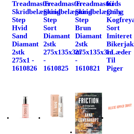
Treadmaster
Treadmaster
Treadmaster
Kids
Skridbelægning
Skridbelægning
Skridbelægning
Only
Step
Step
Step
Kogfrey
Hvid
Sort
Brun
Sort
Sand
Diamant
Diamant
Imiteret
Diamant
2stk
2stk
Bikerja
2stk
275x135x3m
275x135x3m
I Læder
275x1 -
-
-
Til
1610826
1610825
1610821
Piger