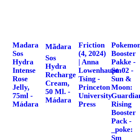
Madara
Friction
Pokemo
Mãdara
Sos
(4, 2024)
Booster
Sos
Hydra
| Anna
Pakke -
Hydra
Intense
Lowenhaupt
Sm02 -
Recharge
Rose
Tsing -
Sun &
Cream,
Jelly,
Princeton
Moon:
50 Ml. -
75ml -
University
Guardia
Mádara
Mádara
Press
Rising
Booster
Pack -
_poke:
Sm