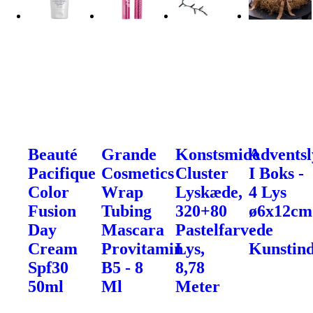
Beauté
Grande
Konstsmide
Adventsl
Pacifique
Cosmetics
Cluster
I Boks -
Color
Wrap
Lyskæde,
4 Lys
Fusion
Tubing
320+80
ø6x12cm
Day
Mascara
Pastelfarvede
-
Cream
Provitamin
Lys,
Kunstind
Spf30
B5 - 8
8,78
50ml
Ml
Meter