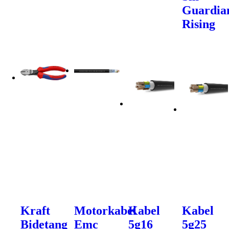
Guardia
Rising
Kraft
Motorkabel
Kabel
Kabel
Bidetang
Emc
5g16
5g25